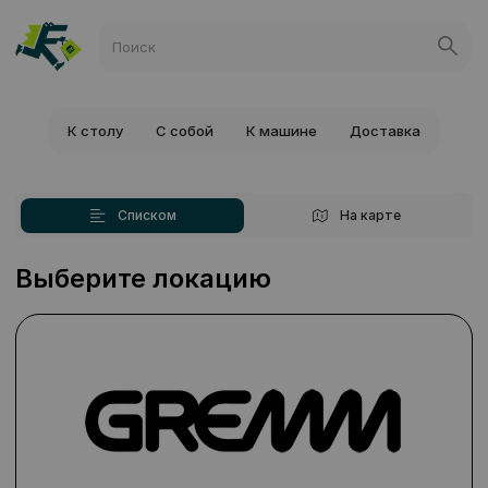
К столу
С собой
К машине
Доставка
Списком
На карте
Выберите локацию